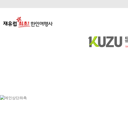
정기여행
연휴여행
북유럽/아이스랜드
지중해