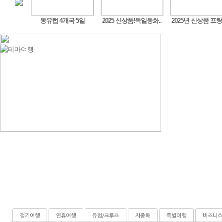
구트,..
동유럽 4개국 5일
2025 신상품!독일동화..
2025년 신상품 프랑
정기여행
연휴여행
유럽/크루즈
지중해
특별여행
비즈니