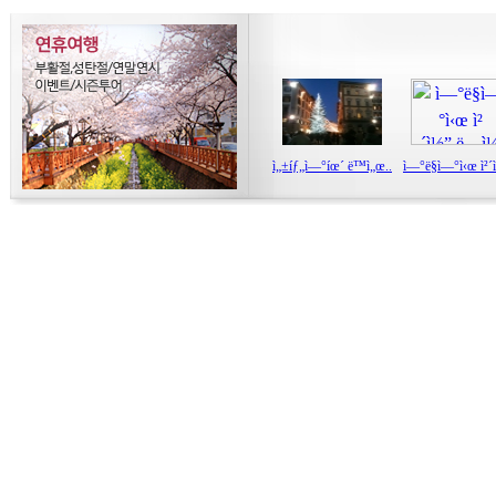
ì„±íƒ„ì—°íœ´ ë™ì„œ..
ì—°ë§ì—°ì‹œ ì²´