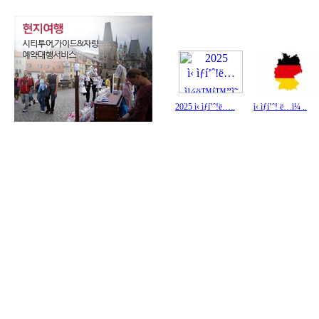
2025 ì‹ ìƒí’ˆ!ë…..
ì‹ ìƒí’ˆ! ë…ì¼ ..