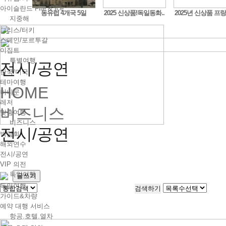
아이슬란드 Fire & Ice
구트,..
동유럽 4개국 5일
2025 신상품!독일동화..
2025년 신상품 프랑
지중해
그리스/터키
스페인/포르투갈
이집트
특별여행
전시/공연
한국/미국
테마여행
HOME
허니문
레저
비즈니스
맞춤여행
비즈니스
전시/공연
박람회
해외연수
전시/공연
VIP 의전
독일여행
글쓰기
독일여행
가이드&차량
예약 대행 서비스
항공.호텔.열차