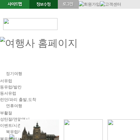
정기여행
서유럽
동유럽/발칸
동서유럽
런던/파리 출발,도착
연휴여행
부활절
성탄절/연말연시
이벤트/시즌투어
북유럽/아이스랜드
북유럽/러시아