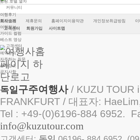
항공.호텔.열차
커뮤니티
여행후기
포토앨범
회사소개
제휴문의
홈페이지이용약관
개인정보취급방침
이
여행정보
고객센터
회원가입
사이트맵
가이드 컬럼
베스트 영상
고객센터
예약문의
자주하는 질문
승차장소
공지사항
구주여행사
/ KUZU TOUR i
독일
FRANKFURT / 대표자: HaeLim,
Tel : +49-(0)6196-884 6952. F
info@kuzutour.com
고객센터:
독일
06196- 884 6952 