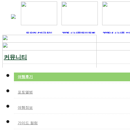
머구트,..
동유럽 4개국 5일
2025 신상품!독일동화..
2025년 신상품 프
커뮤니티
여행후기
포토앨범
여행정보
가이드 컬럼