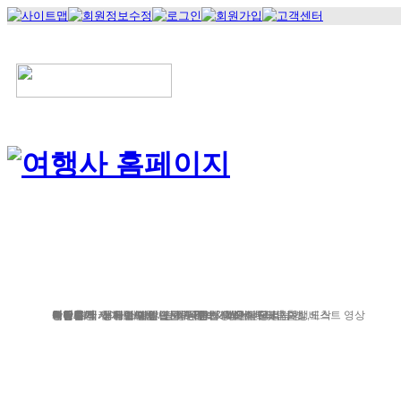
정기여행
연휴여행
북유럽/아이스랜드
지중
서유럽
부활절
북유럽/러시아
그리스/터키
한국/미국
박람회
독일여행
항공.호텔.열차
여행후기
예약문의
동유럽/발칸
성탄절/연말연시
해외연수
가이드&차량
포토앨범
자주하는 질문
테마여행
스페인/포르투갈
아이슬란드 Fire & Ice
전시/공연
여행정보
동서유럽
허니문
예약 대행 서비스
이벤트/시즌투어
승차장소
이집트
레저
VIP 의전
가이드 컬럼
런던/파리 출발,도착
공지사항
맞춤여행
베스트 영상