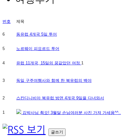
번호
제목
6
동유럽 4개국 5일 투어
5
노르웨이 피요르드 투어
4
유럽 11개국, 15일의 꿈같았던 여정
1
3
독일 구주여행사와 함께 한 북유럽의 백야
2
스칸디니비아 북유럽 방면 4개국 9일을 다녀와서
1
김박사님 쵝오! 3월달 손님여러분 사진 가져 가세용^^..
글쓰기