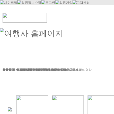
정기여행
연휴여행
북유럽/아이스랜드
지중해
서유럽
부활절
북유럽/러시아
그리스/터키
한국/미국
박람회
독일여행
항공.호텔.열차
여행후기
예약문의
동유럽/발칸
성탄절/연말연시
해외연수
가이드&차량
포토앨범
자주하는 질문
테마여행
스페인/포르투갈
아이슬란드 Fire & Ice
전시/공연
여행정보
동서유럽
허니문
예약 대행 서비스
이벤트/시즌투어
승차장소
이집트
레저
VIP 의전
가이드 컬럼
런던/파리 출발,도착
공지사항
맞춤여행
베스트 영상