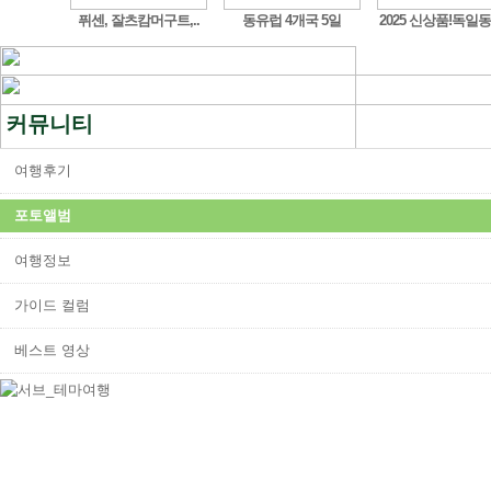
도시 ..
퓌센, 잘츠캄머구트,..
동유럽 4개국 5일
2025 신상품!독일동
커뮤니티
여행후기
포토앨범
여행정보
가이드 컬럼
베스트 영상