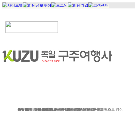
정기여행
연휴여행
북유럽/아이스랜드
지중
서유럽
부활절
북유럽/러시아
그리스/터키
한국/미국
박람회
독일여행
항공.호텔.열차
여행후기
예약문의
동유럽/발칸
성탄절/연말연시
해외연수
가이드&차량
포토앨범
자주하는 질문
테마여행
스페인/포르투갈
아이슬란드 Fire & Ice
전시/공연
여행정보
동서유럽
허니문
예약 대행 서비스
이벤트/시즌투어
승차장소
이집트
레저
VIP 의전
가이드 컬럼
런던/파리 출발,도착
공지사항
맞춤여행
베스트 영상