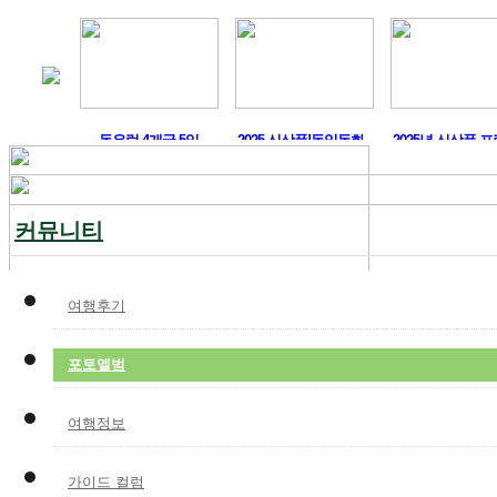
머구트,..
동유럽 4개국 5일
2025 신상품!독일동화..
2025년 신상품 프
커뮤니티
여행후기
포토앨범
여행정보
가이드 컬럼