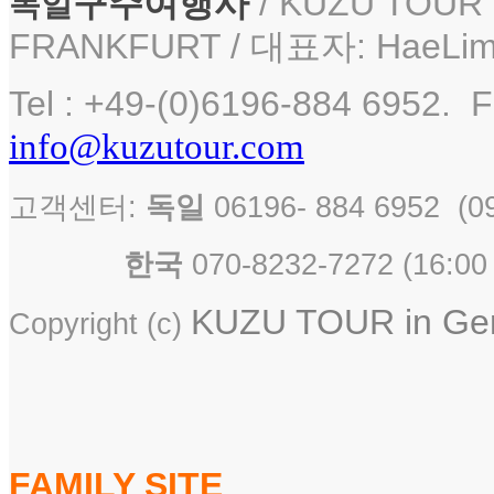
구주여행사
/ KUZU TOUR i
독일
FRANKFURT / 대표자: HaeLim
Tel : +49-(0)6196-884 6952. F
info@kuzutour.com
고객센터:
독일
06196- 884 6952 
한국
070-8232-7272 ( 16
KUZU TOUR in Germ
Copyright (c)
FAMILY SITE