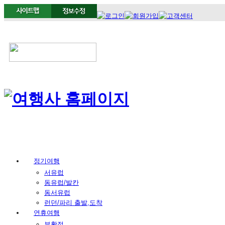
정기여행
서유럽
동유럽/발칸
동서유럽
런던/파리 출발,도착
연휴여행
부활절