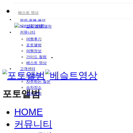
독일여행
가이드&차량
베스트 영상
예약 대행 서비스
항공.호텔.열차
항공.호텔.열차
커뮤니티
여행후기
포토앨범
여행정보
가이드 컬럼
베스트 영상
고객센터
예약문의
자주하는 질문
승차장소
포토앨범
공지사항
HOME
커뮤니티