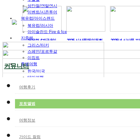
성탄절/연말연시
이벤트/시즌투어
북유럽/아이스랜드
북유럽/러시아
아이슬란드 Fire & Ice
지중해
 도시 ..
퓌센, 잘츠캄머구트,..
동유럽 4개국 5일
2025 신상품!독일
그리스/터키
스페인/포르투갈
이집트
특별여행
커뮤니티
한국/미국
테마여행
허니문
여행후기
레저
맞춤여행
비즈니스
포토앨범
박람회
해외연수
여행정보
전시/공연
VIP 의전
독일여행
가이드 컬럼