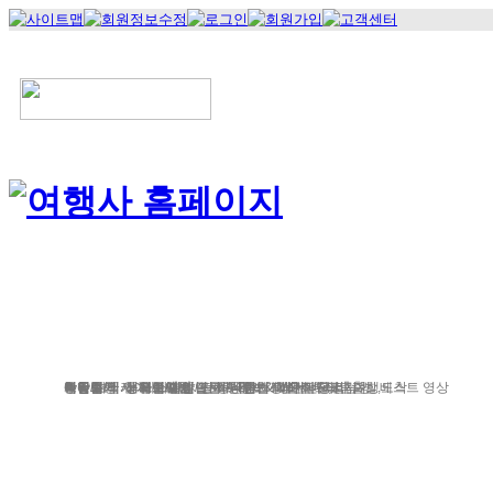
정기여행
연휴여행
북유럽/아이스랜드
지중
서유럽
부활절
북유럽/러시아
그리스/터키
한국/미국
박람회
독일여행
항공.호텔.열차
여행후기
예약문의
동유럽/발칸
성탄절/연말연시
해외연수
가이드&차량
포토앨범
자주하는 질문
테마여행
스페인/포르투갈
아이슬란드 Fire & Ice
전시/공연
여행정보
동서유럽
허니문
예약 대행 서비스
이벤트/시즌투어
승차장소
이집트
레저
VIP 의전
가이드 컬럼
런던/파리 출발,도착
공지사항
맞춤여행
베스트 영상