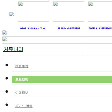
 도시 ..
퓌센, 잘츠캄머구트,..
동유럽 4개국 5일
2025 신상품!독일
커뮤니티
여행후기
포토앨범
여행정보
가이드 컬럼