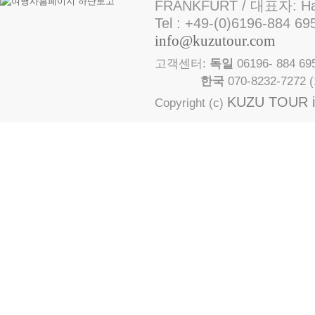
FRANKFURT / 대표자: Ha
Tel : +49-(0)6196-884 69
info@kuzutour.com
고객센터:
독일
06196- 884 
한국
070-8232-7272
KUZU TOUR in
Copyright (c)