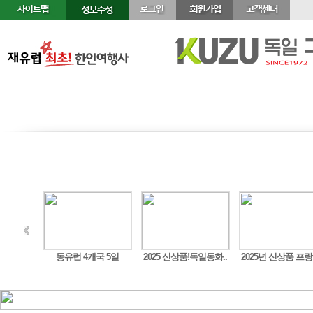
정기여행
연휴여행
북유럽/아이스랜드
지중해
센, 잘츠캄머구트,..
동유럽 4개국 5일
2025 신상품!독일동화..
2025년