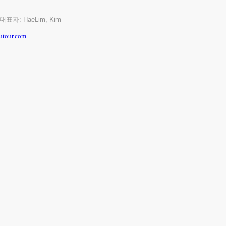
/ 대표자: HaeLim, Kim
utour.com