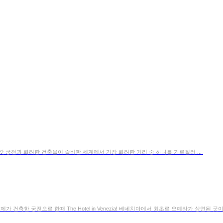
! 온갖 궁전과 화려한 건축물이 즐비한 세계에서 가장 화려한 거리 중 하나를 가로질러 ...
 건축한 궁전으로 한때 The Hotel in Venezia! 베네치아에서 최초로 오페라가 상연된 