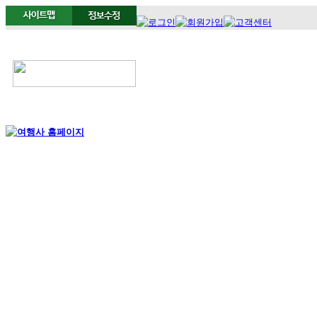
정기여행
연휴여행
북유럽/아이스랜드
지중