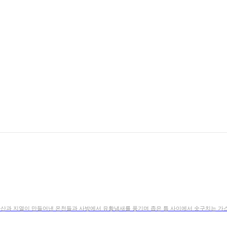
화산과 지열이 만들어낸 온천들과 사방에서 유황냄새를 풍기며 좁은 틈 사이에서 솟구치는 가스,