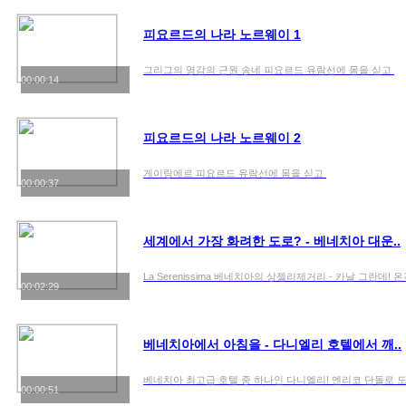
피요르드의 나라 노르웨이 1
그리그의 영감의 근원 송네 피요르드 유람선에 몸을 싣고
00:00:14
피요르드의 나라 노르웨이 2
게이랑에르 피요르드 유람선에 몸을 싣고
00:00:37
세계에서 가장 화려한 도로? - 베네치아 대운..
La Serenissima 베네치아의 상젤리제거리 - 카날 그란데
00:02:29
베네치아에서 아침을 - 다니엘리 호텔에서 깨..
베네치아 최고급 호텔 중 하나인 다니엘리! 엔리코 단돌로 도제가
00:00:51