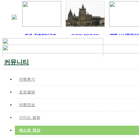
 도시 ..
퓌센, 잘츠캄머구트,..
2025 신상품!독일
동유럽 4개국 5일
커뮤니티
여행후기
포토앨범
여행정보
가이드 컬럼
베스트 영상