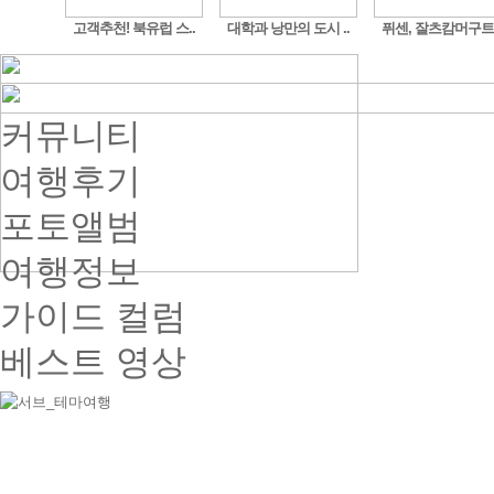
갈 카..
고객추천! 북유럽 스..
대학과 낭만의 도시 ..
퓌센, 잘츠캄머구트,.
커뮤니티
여행후기
포토앨범
여행정보
가이드 컬럼
베스트 영상