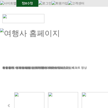
정기여행
연휴여행
북유럽/아이스랜드
지중해
서유럽
부활절
북유럽/러시아
그리스/터키
한국/미국
박람회
독일여행
항공.호텔.열차
여행후기
예약문의
동유럽/발칸
성탄절/연말연시
해외연수
가이드&차량
포토앨범
자주하는 질문
테마여행
스페인/포르투갈
아이슬란드 Fire & Ice
전시/공연
여행정보
동서유럽
허니문
예약 대행 서비스
이벤트/시즌투어
승차장소
이집트
레저
VIP 의전
가이드 컬럼
런던/파리 출발,도착
공지사항
맞춤여행
베스트 영상