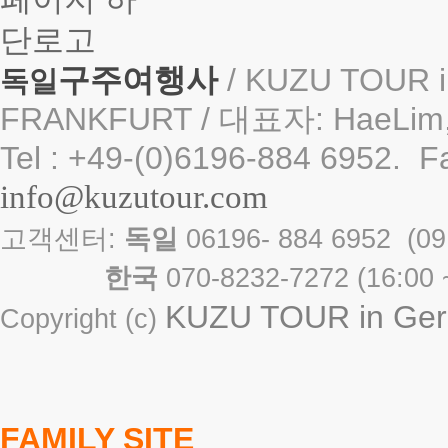
구주여행사
/ KUZU TOUR i
독일
FRANKFURT / 대표자: HaeLim,
Tel : +49-(0)6196-884 6952. F
info@kuzutour.com
고객센터:
독일
06196- 884 6952 
한국
070-8232-7272 ( 16
KUZU TOUR in Germ
Copyright (c)
FAMILY SITE