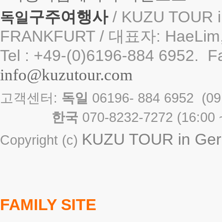
구주여행사
/ KUZU TOUR i
독일
FRANKFURT / 대표자: HaeLim,
Tel : +49-(0)6196-884 6952. F
info@kuzutour.com
고객센터:
독일
06196- 884 6952 
한국
070-8232-7272 ( 16
KUZU TOUR in Germ
Copyright (c)
FAMILY SITE