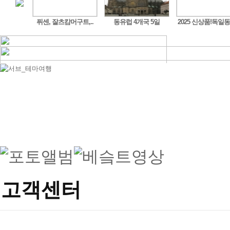
도시 ..
퓌센, 잘츠캄머구트,..
동유럽 4개국 5일
2025 신상품!독일동
고객센터