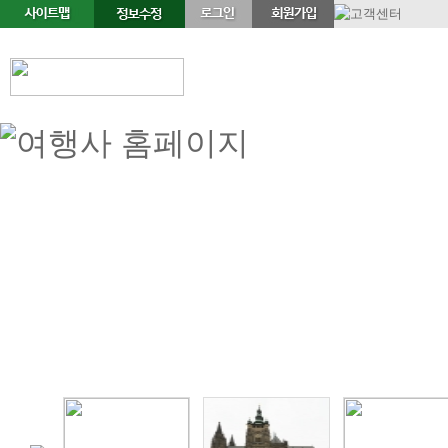
정기여행
연휴여행
북유럽/아이스랜드
지중해