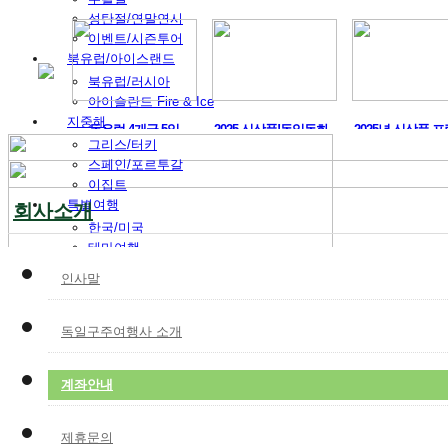
성탄절/연말연시
이벤트/시즌투어
북유럽/아이스랜드
북유럽/러시아
아이슬란드 Fire & Ice
지중해
머구트,..
동유럽 4개국 5일
2025 신상품!독일동화..
2025년 신상품 프
그리스/터키
스페인/포르투갈
이집트
특별여행
회사소개
한국/미국
테마여행
허니문
인사말
레저
맞춤여행
비즈니스
독일구주여행사 소개
박람회
해외연수
계좌안내
전시/공연
VIP 의전
독일여행
제휴문의