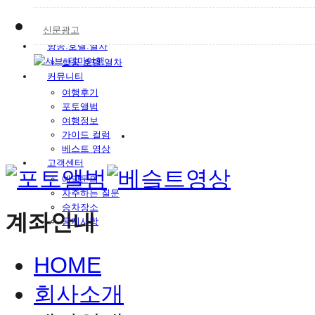
독일여행
가이드&차량
신문광고
예약 대행 서비스
항공.호텔.열차
항공.호텔.열차
커뮤니티
여행후기
포토앨범
여행정보
가이드 컬럼
베스트 영상
고객센터
예약문의
자주하는 질문
승차장소
계좌안내
공지사항
HOME
회사소개