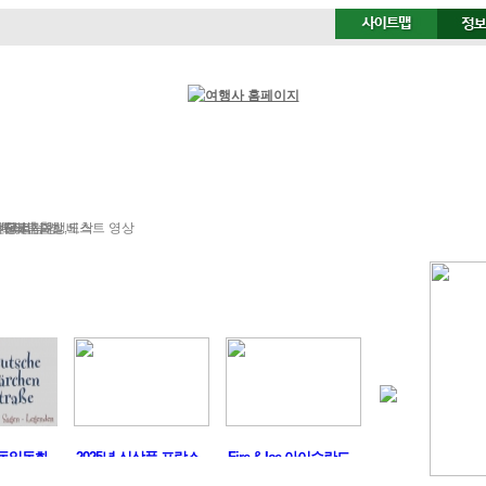
럽/아이스랜드
지중해
특별여행
비즈니스
독일여행
비스
즌투어
의전
드 컬럼
던/파리 출발,도착
공지사항
맞춤여행
베스트 영상
!독일동화..
2025년 신상품 프랑스..
Fire & Ice 아이슬란드 ..
Fire & Ice 아이슬란