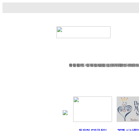
정기여행
연휴여행
북유
서유럽
부활절
북유럽/러시아
그리스/터키
한국/미국
박람회
독일여행
항공.호텔.열차
여행후기
예약문의
동유럽/발칸
성탄절/연말연시
해외연수
가이드&차량
포토앨범
자주하는 질문
테마여행
스페인/포르투갈
아이슬란드 Fire & Ice
전시/공연
여행정보
동서유럽
허니문
예약 대행 서
이벤트/시
승차장소
이집트
레저
VIP 
가이
런
퓌센, 잘츠캄머구트,..
동유럽 4개국 5일
2025 신상품