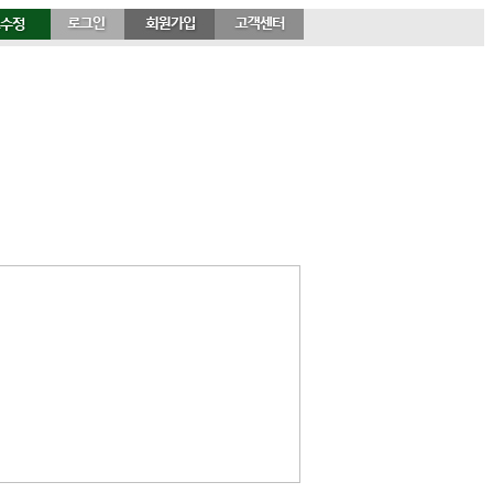
항공.호텔.열차
커뮤니티
고객센터
드 ..
신상품! 독일 한바퀴..
`마틴 루터의 종교개..
`마틴 루터 - 보름스 ..