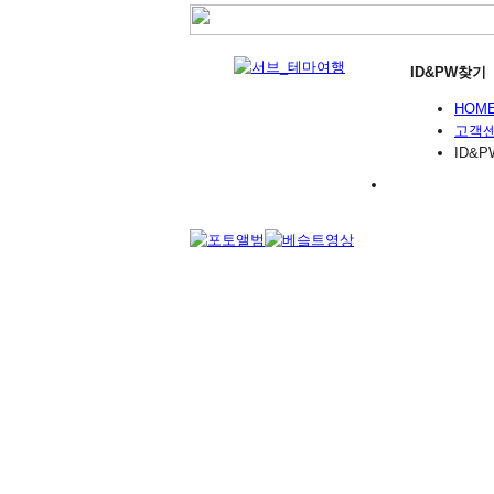
ID&PW찾기
HOM
고객
ID&