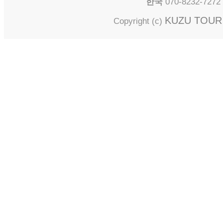
한국
070-8232-727
KUZU TOUR i
Copyright (c)