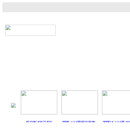
정기여행
연휴여행
북유럽/아이스랜드
지중
머구트,..
동유럽 4개국 5일
2025 신상품!독일동화..
2025년 신상품 프